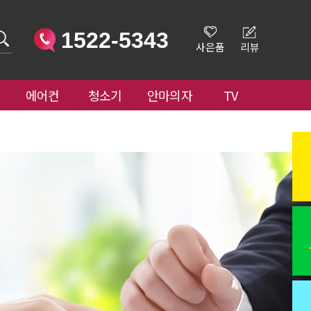
1522-5343
사은품
리뷰
에어컨
청소기
안마의자
TV