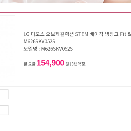
LG 디오스 오브제컬렉션 STEM 베이직 냉장고 Fit 
M626SKV052S
모델명 : M626SKV052S
154,900
월 요금
원 [3년약정]