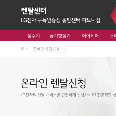
정수기
공기청정기
에어케어
스
홈
>