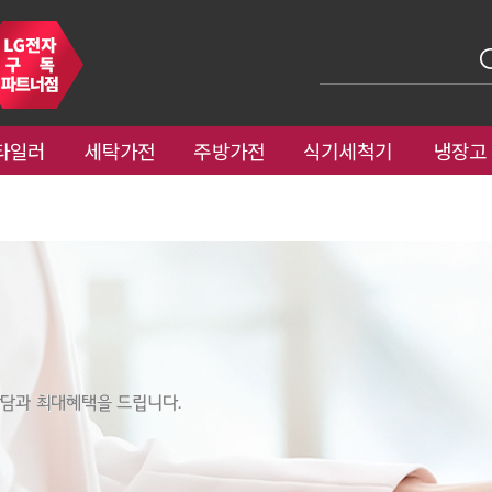
타일러
세탁가전
주방가전
식기세척기
냉장고