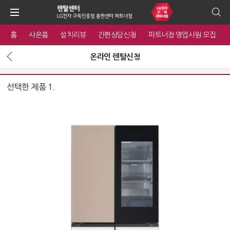
홈
사은품
설치리뷰
간편상담신청
파트너점·영업사원 모집
온라인 렌탈신청
선택한 제품 1.