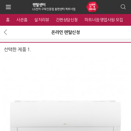
홈
사은품
설치리뷰
간편상담신청
파트너점·영업사원 모집
온라인 렌탈신청
선택한 제품 1.