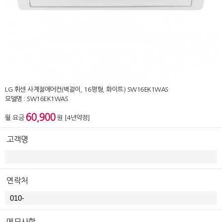
LG 휘센 사계절에어컨(벽걸이, 16평형, 화이트) SW16EK1WAS
모델명 : SW16EK1WAS
60,900
월 요금
원 [4년약정]
고객명
연락처
메모사항