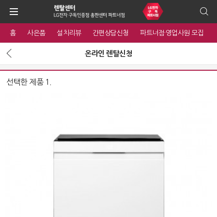
홈
사은품
설치리뷰
간편상담신청
파트너점·영업사원 모집
온라인 렌탈신청
선택한 제품 1.