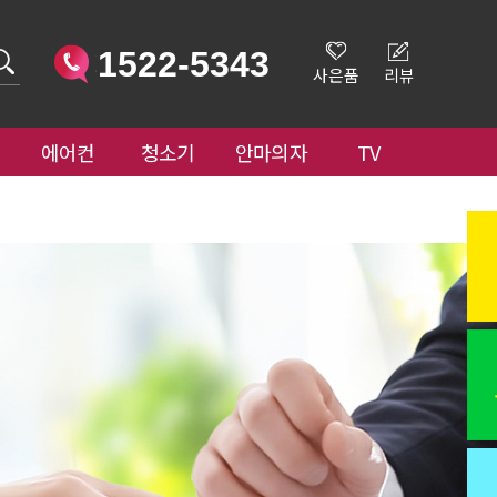
1522-5343
사은품
리뷰
에어컨
청소기
안마의자
TV