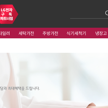
타일러
세탁가전
주방가전
식기세척기
냉장고