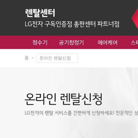
정수기
공기청정기
에어케어
스
홈
>