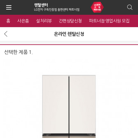
홈
사은품
설치리뷰
간편상담신청
파트너점·영업사원 모집
온라인 렌탈신청
선택한 제품 1.