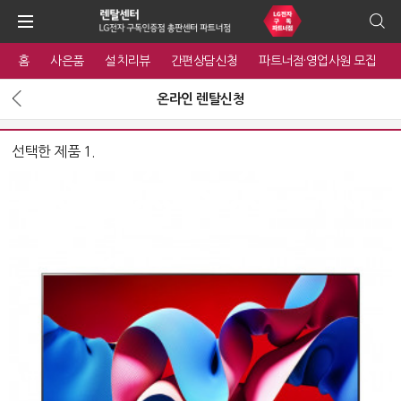
홈
사은품
설치리뷰
간편상담신청
파트너점·영업사원 모집
온라인 렌탈신청
선택한 제품 1.