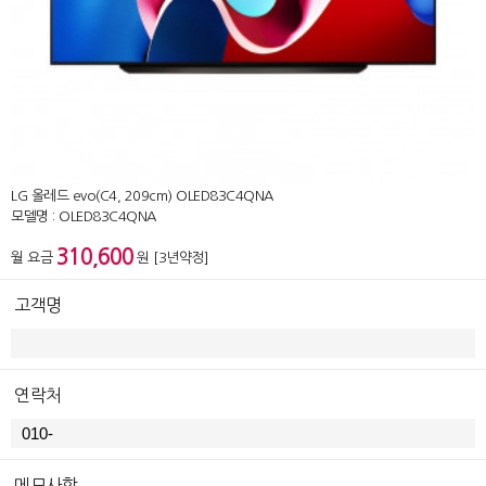
LG 올레드 evo(C4, 209cm) OLED83C4QNA
모델명 : OLED83C4QNA
310,600
월 요금
원 [3년약정]
고객명
연락처
메모사항