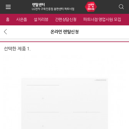
홈
사은품
설치리뷰
간편상담신청
파트너점·영업사원 모집
온라인 렌탈신청
선택한 제품 1.