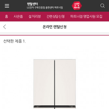
홈
사은품
설치리뷰
간편상담신청
파트너점·영업사원 모집
온라인 렌탈신청
선택한 제품 1.