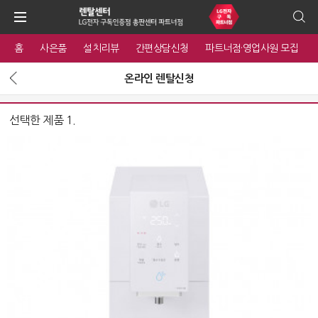
홈
사은품
설치리뷰
간편상담신청
파트너점·영업사원 모집
온라인 렌탈신청
선택한 제품 1.