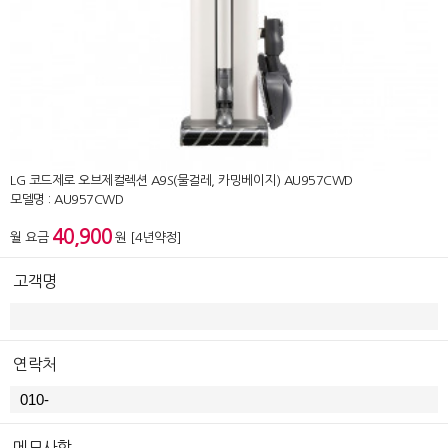
LG 코드제로 오브제컬렉션 A9S(물걸레, 카밍베이지) AU957CWD
모델명 : AU957CWD
40,900
월 요금
원 [4년약정]
고객명
연락처
메모사항