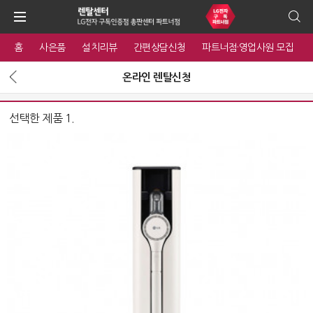
홈
사은품
설치리뷰
간편상담신청
파트너점·영업사원 모집
온라인 렌탈신청
선택한 제품 1.