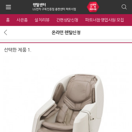
홈
사은품
설치리뷰
간편상담신청
파트너점·영업사원 모집
온라인 렌탈신청
선택한 제품 1.