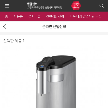
홈
사은품
설치리뷰
간편상담신청
파트너점·영업사원 모집
온라인 렌탈신청
선택한 제품 1.