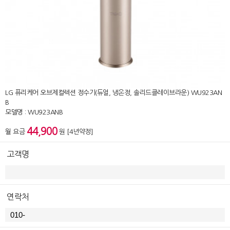
LG 퓨리케어 오브제컬렉션 정수기(듀얼, 냉온정, 솔리드클레이브라운) WU923AN
B
모델명 : WU923ANB
44,900
월 요금
원 [4년약정]
고객명
연락처