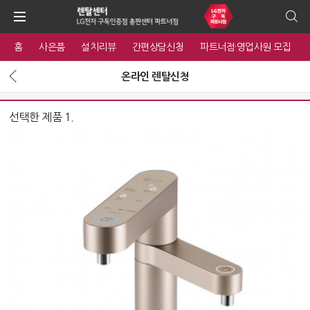
홈
사은품
설치리뷰
간편상담신청
파트너점·영업사원 모집
온라인 렌탈신청
선택한 제품 1.