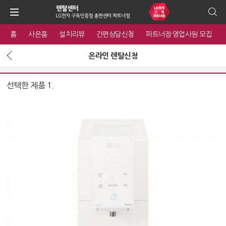
홈
사은품
설치리뷰
간편상담신청
파트너점·영업사원 모집
온라인 렌탈신청
선택한 제품 1.