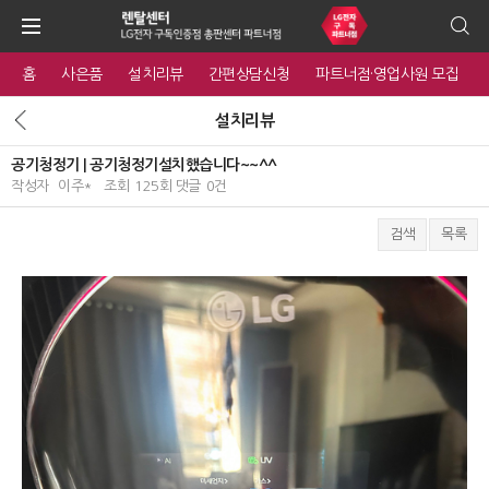
홈
사은품
설치리뷰
간편상담신청
파트너점·영업사원 모집
설치리뷰
공기청정기 | 공기청정기설치했습니다~~^^
작성자
이주*
조회
125회
댓글
0건
검색
목록
본문