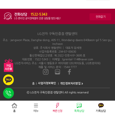
전화상담
|
1522-5343
전화걸기
LG 온라인 공식판매점의 전문 상담을 받으세요!
LG전자 구독인증점 렌탈센터
주소 : Jangwon Plaza, Dangha-dong, 405-11, Wondang-daero 840beon-gil 5 Seo-gu,
Incheon
상호: 주식회사 렌탈센터 │ 대표자:김세현
사업자등록번호: 294-87-00630
통신판매업신고번호: 제 2022-인천서구-3695 호
대표번호 : 1522-5343 │ 이메일 : lgrental-114@naver.com
LG전자서비스 주소: 서울시 영등포구 여의대로128(여의도동, LG트윈타워)
제품 및 서비스 문의 : 1544-7777
홈
개인정보처리방침
ⓒ
LG전자 구독인증점 렌탈센터 All rights reserved
홈
메뉴
빠른신청
톡톡상담
카톡상담