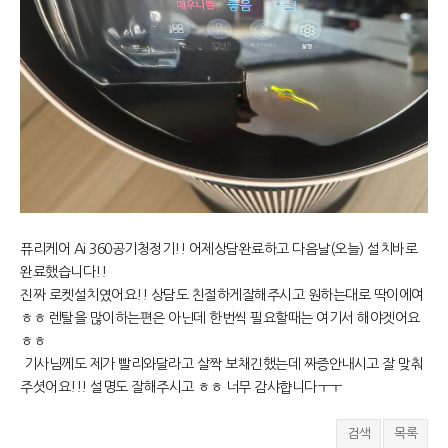
퓨리케어 Ai 360공기청정기!! 어제상담완료하고 다음날(오늘) 설치바로
완료했습니다!!
진짜 로켓설치였어요!! 상담도 친절하게잘해주시고 원하는대로 딱이에여
ㅎㅎ 렌탈을 많이하는편은 아닌데 한번씩 필요할때는 여기서 해야겟어요
ㅎㅎ
기사님께도 제가 빨리와달라고 살짝 보채긴했는데 짜증안내시고 잘 맞춰
주셧어요!!! 설명도 잘해주시고 ㅎㅎ 너무 감샤햡니다ㅜㅜ
검색
목록