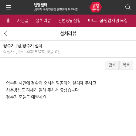
홈
사은품
설치리뷰
간편상담신청
파트너점·영업사원 모집
설치리뷰
정수기 | 냉,정수기 설치
작성자
,구*
조회
587회
댓글
0건
검색
목록
본문
약속된 시간에 정확히 오셔서 깔끔하게 설치해 주시고
사용방법도 자세히 알려 주셔서 좋샀습니다
정수기 모델도 예쁘네요