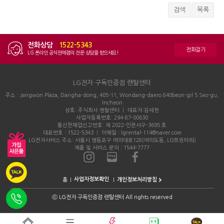
검색
목록
전화상담
|
1522-5343
전화걸기
LG 온라인 공식판매점의 전문 상담을 받으세요!
LG전자 구독인증점 렌탈센터
주소 : Jangwon Plaza, Dangha-dong, 405-11, Wondang-daero 840beon-gil 5 Seo-gu,
Incheon
상호: 주식회사 렌탈센터 │ 대표자:김세현
사업자등록번호: 294-87-00630
통신판매업신고번호: 제 2022-인천서구-3695 호
대표번호 : 1522-5343 │ 이메일 : lgrental-114@naver.com
LG전자서비스 주소: 서울시 영등포구 여의대로128(여의도동, LG트윈타워)
제품 및 서비스 문의 : 1544-7777
홈
개인정보처리방침
ⓒ
LG전자 구독인증점 렌탈센터 All rights reserved