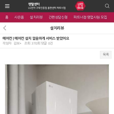
홈
사은품
설치리뷰
간편상담신청
파트너점·영업사원 모집
설치리뷰
에어컨 | 에어컨 설치 깔끔하게 서비스 받았어요
작성자
김보*
조회
378회
댓글
0건
목록
본문