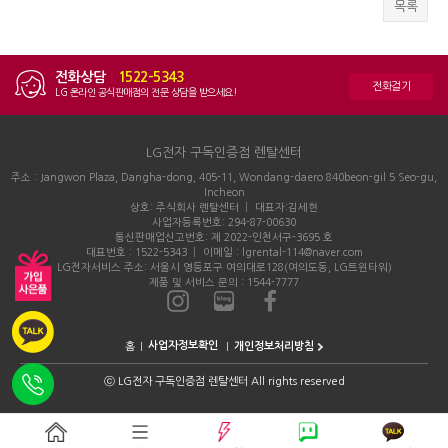
목록
전화상담
|
1522-5343
전화걸기
LG 온라인 공식판매점의 전문 상담을 받으세요!
LG전자 구독인증점 렌탈센터
주소 : Jangwon Plaza, Dangha-dong, 405-11, Wondang-daero 840beon-gil 5 Seo-gu,
Incheon
상호: 주식회사 렌탈센터 │ 대표자:김세현
사업자등록번호: 294-87-00630
통신판매업신고번호: 제 2022-인천서구-3695 호
대표번호 : 1522-5343 │ 이메일 : lgrental-114@naver.com
LG전자서비스 주소: 서울시 영등포구 여의대로128(여의도동, LG트윈타워)
제품 및 서비스 문의 : 1544-7777
홈
개인정보처리방침
ⓒ
LG전자 구독인증점 렌탈센터 All rights reserved