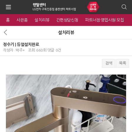
홈
사은품
설치리뷰
간편상담신청
파트너점·영업사원 모집
설치리뷰
정수기 | 듀얼설치완료
작성자
박주*
조회
660회
댓글
0건
검색
목록
본문