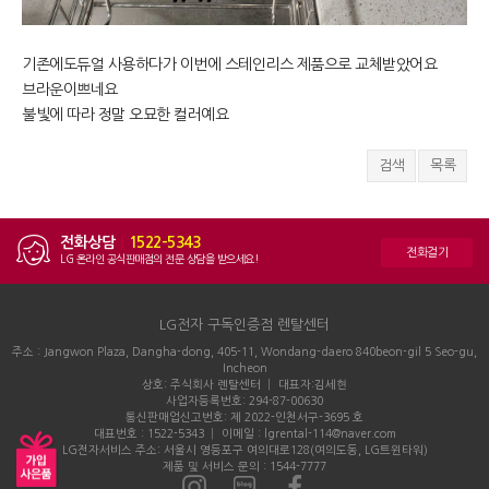
기존에도듀얼 사용하다가 이번에 스테인리스 제품으로 교체받았어요
브라운이쁘네요
불빛에 따라 정말 오묘한 컬러예요
검색
목록
전화상담
|
1522-5343
전화걸기
LG 온라인 공식판매점의 전문 상담을 받으세요!
LG전자 구독인증점 렌탈센터
주소 : Jangwon Plaza, Dangha-dong, 405-11, Wondang-daero 840beon-gil 5 Seo-gu,
Incheon
상호: 주식회사 렌탈센터 │ 대표자:김세현
사업자등록번호: 294-87-00630
통신판매업신고번호: 제 2022-인천서구-3695 호
대표번호 : 1522-5343 │ 이메일 : lgrental-114@naver.com
LG전자서비스 주소: 서울시 영등포구 여의대로128(여의도동, LG트윈타워)
제품 및 서비스 문의 : 1544-7777