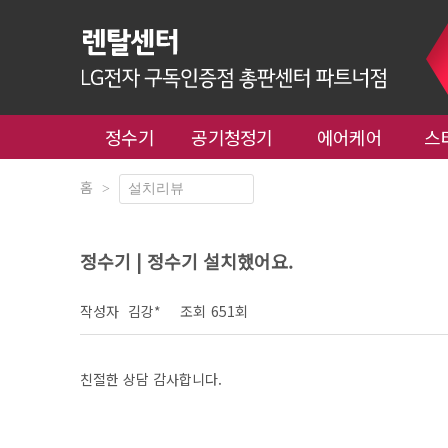
정수기
공기청정기
에어케어
스
홈
>
정수기 | 정수기 설치했어요.
작성자
김강*
조회
651회
친절한 상담 감사합니다.