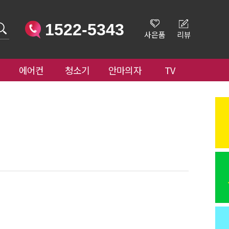
1522-5343
사은품
리뷰
에어컨
청소기
안마의자
TV