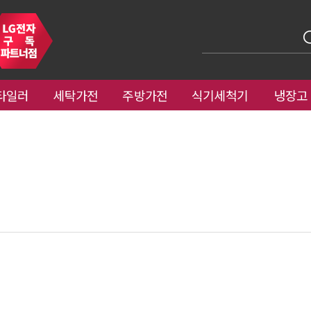
타일러
세탁가전
주방가전
식기세척기
냉장고