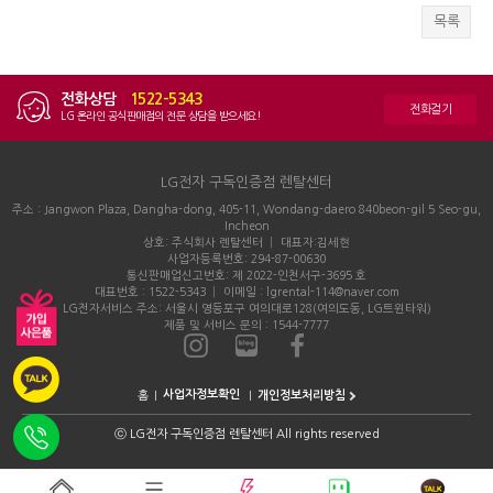
목록
전화상담
|
1522-5343
전화걸기
LG 온라인 공식판매점의 전문 상담을 받으세요!
LG전자 구독인증점 렌탈센터
주소 : Jangwon Plaza, Dangha-dong, 405-11, Wondang-daero 840beon-gil 5 Seo-gu,
Incheon
상호: 주식회사 렌탈센터 │ 대표자:김세현
사업자등록번호: 294-87-00630
통신판매업신고번호: 제 2022-인천서구-3695 호
대표번호 : 1522-5343 │ 이메일 : lgrental-114@naver.com
LG전자서비스 주소: 서울시 영등포구 여의대로128(여의도동, LG트윈타워)
제품 및 서비스 문의 : 1544-7777
홈
개인정보처리방침
ⓒ
LG전자 구독인증점 렌탈센터 All rights reserved