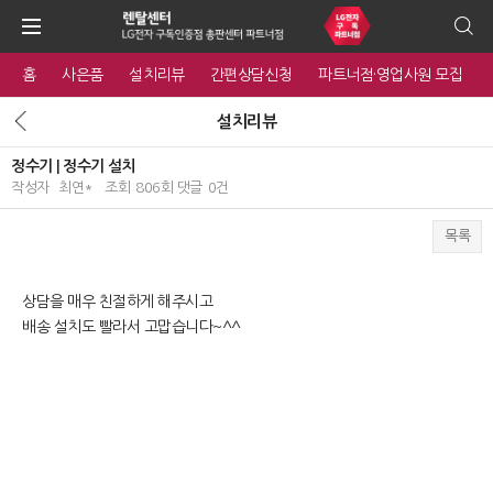
홈
사은품
설치리뷰
간편상담신청
파트너점·영업사원 모집
설치리뷰
정수기 | 정수기 설치
작성자
최연*
조회
806회
댓글
0건
목록
본문
상담을 매우 친절하게 해주시고
배송 설치도 빨라서 고맙습니다~^^