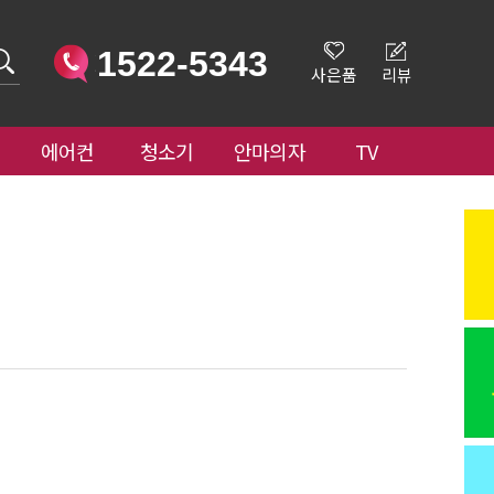
1522-5343
사은품
리뷰
에어컨
청소기
안마의자
TV