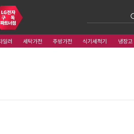
타일러
세탁가전
주방가전
식기세척기
냉장고