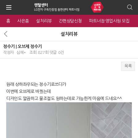
홈
사은품
설치리뷰
간편상담신청
파트너점·영업사원 모집
설치리뷰
정수기 | 오브제 정수기
작성자
심혜*
조회
827회
댓글
0건
목록
본문
원래 상하좌우되는 정수기로쓰다가
이번에 오브제로 바꿨는데
디자인도 깔끔하고 물조절도 원하는데로 가능한게 마음에 드네요^^