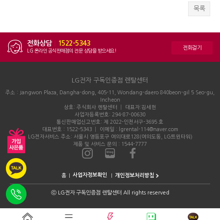
목록
전화상담
|
1522-5343
전화걸기
LG 온라인 공식판매점의 전문 상담을 받으세요!
LG전자 구독인증점 렌탈센터
주소 : Jangwon Plaza, Dangha-dong, 405-11, Wondang-daero 840beon-gil 5 Seo-gu,
Incheon
상호: 주식회사 렌탈센터 │ 대표자:김세현
사업자등록번호: 294-87-00630
통신판매업신고번호: 제 2022-인천서구-3695 호
대표번호 : 1522-5343 │ 이메일 : lgrental-114@naver.com
LG전자서비스 주소: 서울시 영등포구 여의대로128(여의도동, LG트윈타워)
제품 및 서비스 문의 : 1544-7777
홈
개인정보처리방침
ⓒ
LG전자 구독인증점 렌탈센터 All rights reserved