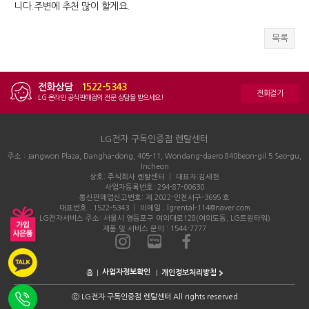
니다.주변에 추천 많이 할게요.
목록
전화상담
|
1522-5343
전화걸기
LG 온라인 공식판매점의 전문 상담을 받으세요!
LG전자 구독인증점 렌탈센터
주소 : Jangwon Plaza, Dangha-dong, 405-11, Wondang-daero 840beon-gil 5 Seo-gu,
Incheon
상호: 주식회사 렌탈센터 │ 대표자:김세현
사업자등록번호: 294-87-00630
통신판매업신고번호: 제 2022-인천서구-3695 호
대표번호 : 1522-5343 │ 이메일 : lgrental-114@naver.com
LG전자서비스 주소: 서울시 영등포구 여의대로128(여의도동, LG트윈타워)
제품 및 서비스 문의 : 1544-7777
홈
개인정보처리방침
ⓒ
LG전자 구독인증점 렌탈센터 All rights reserved