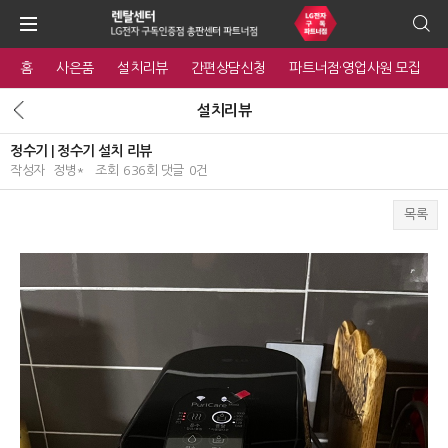
홈
사은품
설치리뷰
간편상담신청
파트너점·영업사원 모집
설치리뷰
정수기 | 정수기 설치 리뷰
작성자
정병*
조회
636회
댓글
0건
목록
본문