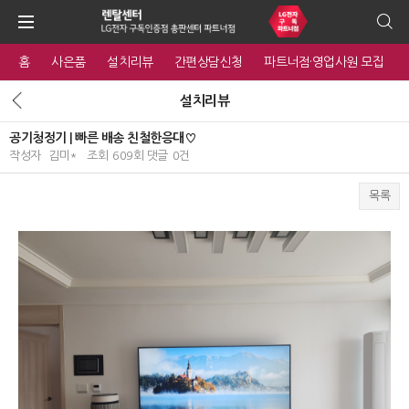
홈
사은품
설치리뷰
간편상담신청
파트너점·영업사원 모집
설치리뷰
공기청정기 | 빠른 배송 친철한응대♡
작성자
김미*
조회
609회
댓글
0건
목록
본문