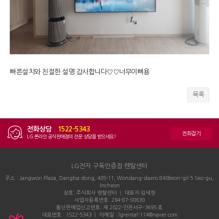
빠른설치와 친절한 설명 감사합니다♡♡너무이뻐용
목록
전화상담
|
1522-5343
전화걸기
LG 온라인 공식판매점의 전문 상담을 받으세요!
LG전자 구독인증점 렌탈센터
주소 : Jangwon Plaza, Dangha-dong, 405-11, Wondang-daero 840beon-gil 5 Seo-gu,
Incheon
상호: 주식회사 렌탈센터 │ 대표자:김세현
사업자등록번호: 294-87-00630
통신판매업신고번호: 제 2022-인천서구-3695 호
대표번호 : 1522-5343 │ 이메일 : lgrental-114@naver.com