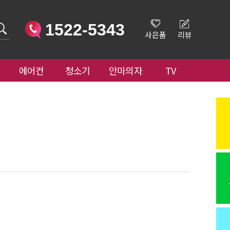
1522-5343
사은품
리뷰
에어컨
청소기
안마의자
TV