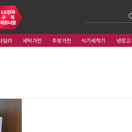
타일러
세탁가전
주방가전
식기세척기
냉장고