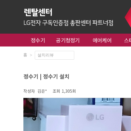
정수기
공기청정기
에어케어
스
홈
>
정수기 | 정수기 설치
작성자
김은*
조회
1,305회