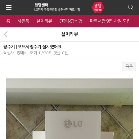
홈
사은품
설치리뷰
간편상담신청
파트너점·영업사원 모집
설치리뷰
정수기 | 오브제정수기 설치했어요
작성자
정태*
조회
1,820회
댓글
0건
목록
본문