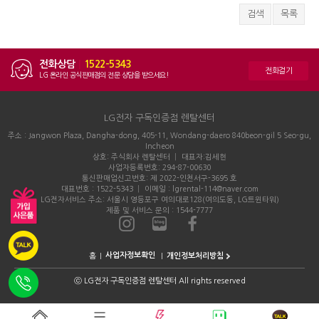
검색
목록
전화상담
|
1522-5343
전화걸기
LG 온라인 공식판매점의 전문 상담을 받으세요!
LG전자 구독인증점 렌탈센터
주소 : Jangwon Plaza, Dangha-dong, 405-11, Wondang-daero 840beon-gil 5 Seo-gu,
Incheon
상호: 주식회사 렌탈센터 │ 대표자:김세현
사업자등록번호: 294-87-00630
통신판매업신고번호: 제 2022-인천서구-3695 호
대표번호 : 1522-5343 │ 이메일 : lgrental-114@naver.com
LG전자서비스 주소: 서울시 영등포구 여의대로128(여의도동, LG트윈타워)
제품 및 서비스 문의 : 1544-7777
홈
개인정보처리방침
ⓒ
LG전자 구독인증점 렌탈센터 All rights reserved