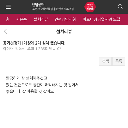
홈
사은품
설치리뷰
간편상담신청
파트너점·영업사원 모집
설치리뷰
공기청정기 | 매장에 2대 설치 했습니다.
작성자
감동*
조회
1,236회
댓글
0건
검색
목록
본문
깔끔하게 잘 설치해주셨고
있는 것만으로도 공간이 쾌적해지는 것 같아서
좋습니다. 잘 이용할 것 같아요