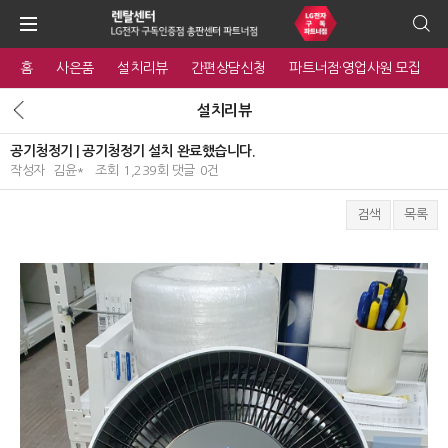
홈
사은품
설치리뷰
간편상담신청
파트너점·영업사원 모집
설치리뷰
공기청정기 | 공기청정기 설치 완료했습니다.
작성자
김윤*
조회
1,239회
댓글
0건
검색
목록
본문