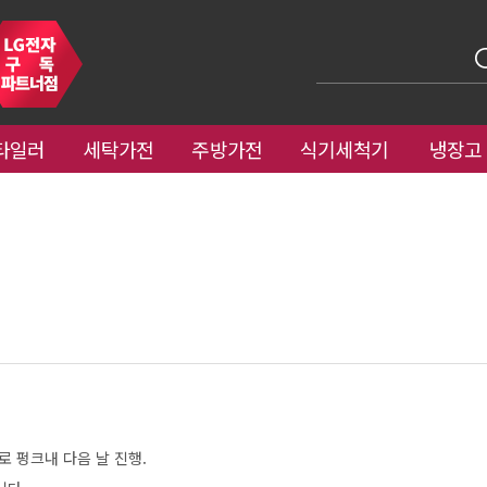
타일러
세탁가전
주방가전
식기세척기
냉장고
 펑크내 다음 날 진행.