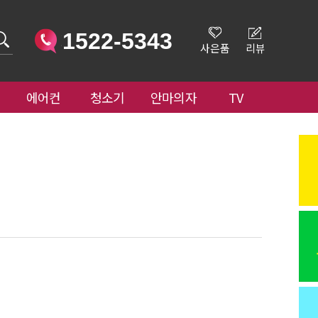
1522-5343
사은품
리뷰
에어컨
청소기
안마의자
TV