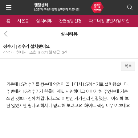
홈
사은품
설치리뷰
간편상담신청
파트너점·영업사원 모집
설치리뷰
정수기 | 정수기 설치했어요.
작성자
한태*
조회
3,071회
댓글
0건
목록
본문
기존에 LG정수기를 썼는데 약정이 끝나 다시 LG정수기로 설치했습니다.
주변에서 LG정수기가 찬물이 제일 시원하다고 이야기 해 주었는데 기존
쓰던 것보다 진짜 차갑더라고요. 이번엔 자가관리 신청했는데 아직 해 보
진 않았지만 쉽다고 하시니 믿고 해 보려고요. 화이트 색상 너무 예쁘네요.