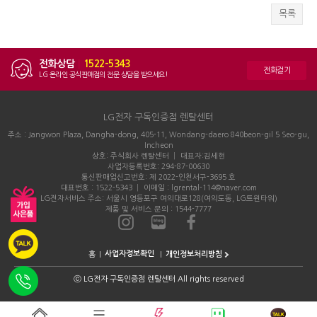
목록
전화상담
|
1522-5343
전화걸기
LG 온라인 공식판매점의 전문 상담을 받으세요!
LG전자 구독인증점 렌탈센터
주소 : Jangwon Plaza, Dangha-dong, 405-11, Wondang-daero 840beon-gil 5 Seo-gu,
Incheon
상호: 주식회사 렌탈센터 │ 대표자:김세현
사업자등록번호: 294-87-00630
통신판매업신고번호: 제 2022-인천서구-3695 호
대표번호 : 1522-5343 │ 이메일 : lgrental-114@naver.com
LG전자서비스 주소: 서울시 영등포구 여의대로128(여의도동, LG트윈타워)
제품 및 서비스 문의 : 1544-7777
홈
개인정보처리방침
ⓒ
LG전자 구독인증점 렌탈센터 All rights reserved