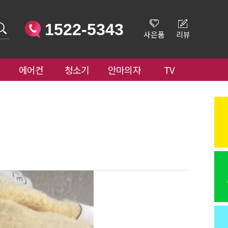
1522-5343
사은품
리뷰
에어컨
청소기
안마의자
TV