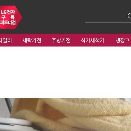
타일러
세탁가전
주방가전
식기세척기
냉장고