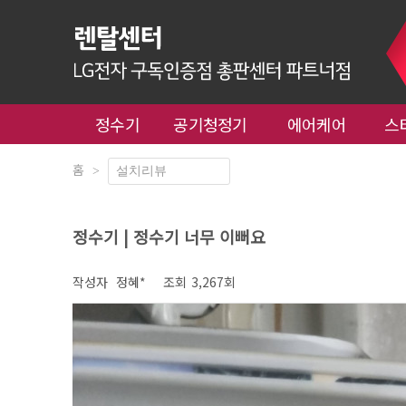
정수기
공기청정기
에어케어
스
홈
>
정수기 | 정수기 너무 이뻐요
작성자
정혜*
조회
3,267회