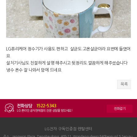
LG퓨리케어 정수기가 사용도 편하고 살균도 고온살균이라 요번에 들였어
요
설치기사님도 친절하게 설명 해주시고 뒷정리도 깔끔하게 해주셨습니다
냉수 온수 잘 나와서 맘에 드네요
목록
전화상담
|
1522-5343
전화걸기
LG 온라인 공식판매점의 전문 상담을 받으세요!
LG전자 구독인증점 렌탈센터
주소 : Jangwon Plaza, Dangha-dong, 405-11, Wondang-daero 840beon-gil 5 Seo-gu,