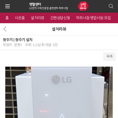
홈
사은품
설치리뷰
간편상담신청
파트너점·영업사원 모집
설치리뷰
정수기 | 정수기 설치
작성자
권현*
조회
3,282회
댓글
0건
목록
본문