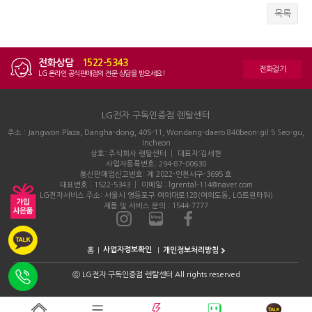
목록
전화상담
|
1522-5343
전화걸기
LG 온라인 공식판매점의 전문 상담을 받으세요!
LG전자 구독인증점 렌탈센터
주소 : Jangwon Plaza, Dangha-dong, 405-11, Wondang-daero 840beon-gil 5 Seo-gu,
Incheon
상호: 주식회사 렌탈센터 │ 대표자:김세현
사업자등록번호: 294-87-00630
통신판매업신고번호: 제 2022-인천서구-3695 호
대표번호 : 1522-5343 │ 이메일 : lgrental-114@naver.com
LG전자서비스 주소: 서울시 영등포구 여의대로128(여의도동, LG트윈타워)
제품 및 서비스 문의 : 1544-7777
홈
개인정보처리방침
ⓒ
LG전자 구독인증점 렌탈센터 All rights reserved