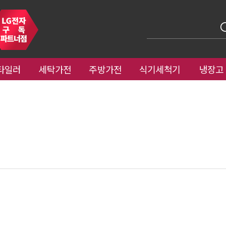
타일러
세탁가전
주방가전
식기세척기
냉장고