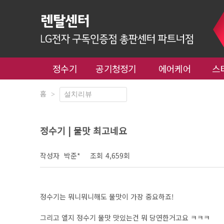
정수기
공기청정기
에어케어
스
홈
>
정수기 | 물맛 최고네요
작성자
박준*
조회
4,659회
정수기는 뭐니뭐니해도 물맛이 가장 중요하죠!
그리고 엘지 정수기 물맛 맛있는건 뭐 당연한거고요 ㅋㅋㅋ