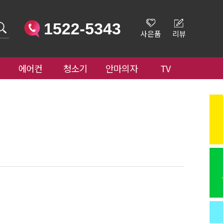
1522-5343
사은품
리뷰
에어컨
청소기
안마의자
TV