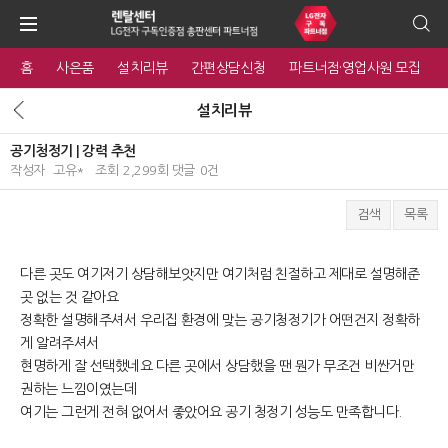
홈
사은품
설치리뷰
간편상담신청
파트너점·영업사원 모집
설치리뷰
공기청정기 | 강력 추천
작성자
고유*
조회
2,299회
댓글
0건
검색
목록
본문
다른 곳도 여기저기 상담해보앗지만 여기처럼 친절하고 제대로 설명해준
곳 없는 것 같아요
정확한 설명해주셔서 우리집 환경에 맞는 공기청정기가 어떤건지 정확하
게 알려주셔서
현명하게 잘 선택했네요 다른 곳에서 상담했을 땐 뭔가 무조건 비싼거만
권하는 느낌이였는데
여기는 그런게 전혀 없어서 좋았어요 공기 청정기 성능도 만족합니다.