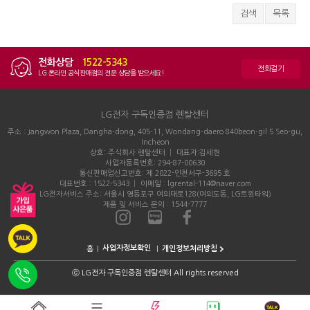
검색
목록
전화상담
|
1522-5343
전화걸기
LG 온라인 공식판매점의 전문 상담을 받으세요!
LG전자 구독인증점 렌탈센터
주소 : Jangwon Plaza, Dangha-dong, 405-11, Wondang-daero 840beon-gil 5 Seo-gu,
Incheon
상호: 주식회사 렌탈센터 │ 대표자:김세현
사업자등록번호: 294-87-00630
통신판매업신고번호: 제 2022-인천서구-3695 호
대표번호 : 1522-5343 │ 이메일 : lgrental-114@naver.com
LG전자서비스 주소: 서울시 영등포구 여의대로128(여의도동, LG트윈타워)
제품 및 서비스 문의 : 1544-7777
홈
개인정보처리방침
ⓒ
LG전자 구독인증점 렌탈센터 All rights reserved