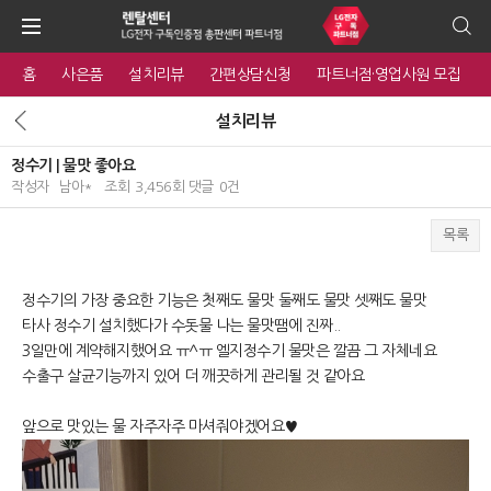
홈
사은품
설치리뷰
간편상담신청
파트너점·영업사원 모집
설치리뷰
정수기 | 물맛 좋아요
작성자
남아*
조회
3,456회
댓글
0건
목록
본문
정수기의 가장 중요한 기능은 첫째도 물맛 둘째도 물맛 셋째도 물맛
타사 정수기 설치했다가 수돗물 나는 물맛땜에 진짜..
3일만에 계약해지했어요 ㅠ^ㅠ 엘지정수기 물맛은 깔끔 그 자체네요
수출구 살균기능까지 있어 더 깨끗하게 관리될 것 같아요
앞으로 맛있는 물 자주자주 마셔줘야겠어요♥