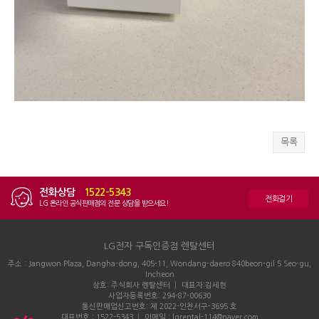
목록
전화상담
|
1522-5343
전화걸기
LG 온라인 공식판매점의 전문 상담을 받으세요!
LG전자 구독인증점 렌탈센터
주소 : Jangwon Plaza, Dangha-dong, 405-11, Wondang-daero 840beon-gil 5 Seo-gu,
Incheon
상호: 주식회사 렌탈센터 │ 대표자:김세현
사업자등록번호: 294-87-00630
통신판매업신고번호: 제 2022-인천서구-3695 호
대표번호 : 1522-5343 │ 이메일 : lgrental-114@naver.com