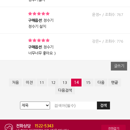
윤정* / 조회수: 767
구매옵션:
정수기
정수기 설치
강은* / 조회수: 776
구매옵션:
정수기
너무너무 좋아요 :)
글쓰기
처음
이전
11
12
13
14
15
다음
맨끝
다음검색
전화상담
|
1522-5343
전화걸기