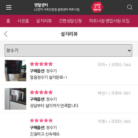
홈
사은품
설치리뷰
간편상담신청
파트너점·영업사원 모집
설치리뷰
이미* / 조회수: 544
구매옵션:
정수기
얼음정수기 설치완료~!
박선* / 조회수: 697
구매옵션:
정수기
상담부터 설치까지 만족합니다
차영* / 조회수: 666
구매옵션:
정수기
친절하고 신속해요