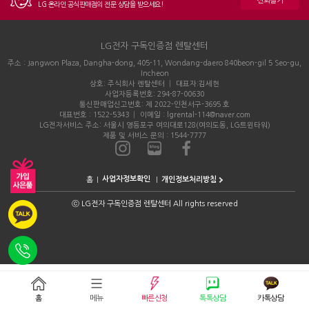
전화걸기
LG 온라인 공식판매점의 전문 상담을 받으세요!
LG전자 구독인증점 렌탈센터
주소 : Jangwon Plaza, Dangha-dong, 405-11, Wondang-daero 840beon-gil 5 Seo-gu,
Incheon
상호: 주식회사 렌탈센터 │ 대표자:김세현
사업자등록번호: 294-87-00630
통신판매업신고번호: 제 2022-인천서구-3695 호
대표번호 : 1522-5343 │ 이메일 : lgrental-114@naver.com
LG전자서비스 주소: 서울시 영등포구 여의대로128(여의도동, LG트윈타워)
제품 및 서비스 문의 : 1544-7777
홈
개인정보처리방침
ⓒ
LG전자 구독인증점 렌탈센터 All rights reserved
홈
메뉴
빠른신청
톡톡상담
카톡상담