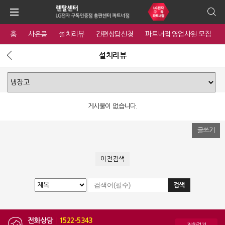
홈
사은품
설치리뷰
간편상담신청
파트너점·영업사원 모집
설치리뷰
게시물이 없습니다.
글쓰기
이전검색
전화상담
|
1522-5343