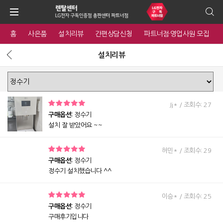
홈
사은품
설치리뷰
간편상담신청
파트너점·영업사원 모집
설치리뷰
Jj* / 조회수: 27
구매옵션:
정수기
설치 잘 받았어요 ~~
허민* / 조회수: 29
구매옵션:
정수기
정수기 설치했습니다 ^^
이승* / 조회수: 25
구매옵션:
정수기
구매후기입니다