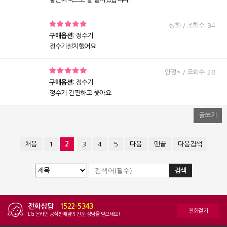
성희 / 조회수: 34
구매옵션:
정수기
정수기설치했어요
안정* / 조회수: 28
구매옵션:
정수기
정수기 간편하고 좋아요
글쓰기
처음
1
2
3
4
5
다음
맨끝
다음검색
전화상담
|
1522-5343
전화걸기
LG 온라인 공식판매점의 전문 상담을 받으세요!